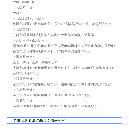
近畿・関西一円
＜大阪府全域＞
大阪市
－大阪北部・北大阪－
池田市/箕面市/豊中市/吹田市/茨木市/高槻市/摂津市/枚方市/交野市など
－大阪東部－
守口市/寝屋川市/門真市/四条畷市/大東市/東大阪市/八尾市
－大阪南部・南大阪－
堺市/松原市/藤井寺市/柏原市/羽曳野市/富田林市/大阪狭山市/河内長野市/
高石市/泉大津市/和泉市/岸和田市/貝塚市/泉佐野市など
＜滋賀県全域＞
湖北・湖南・湖東・湖西エリア
大津市/草津市/守山市/栗東市/野洲市/近江八幡市/湖南市/甲賀市/東近江市/
彦根市/米原市など
＜京都府全域＞
京都市/宇治市/城陽市/八幡市/京田辺市/長岡京市/向日市/木津川市など
＜兵庫県全域＞
神戸市/西宮市/尼崎市/伊丹市/宝塚市/芦屋市/川西市など
＜奈良県全域＞
奈良市/大和郡山市/天理市/御所市/五条市/葛城市/橿原市など
労働者派遣法に基づく情報公開