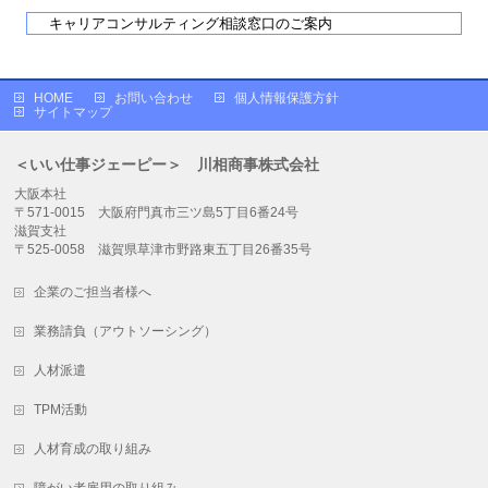
キャリアコンサルティング相談窓口のご案内
HOME
お問い合わせ
個人情報保護方針
サイトマップ
＜いい仕事ジェーピー＞ 川相商事株式会社
大阪本社
〒571-0015 大阪府門真市三ツ島5丁目6番24号
滋賀支社
〒525-0058 滋賀県草津市野路東五丁目26番35号
企業のご担当者様へ
業務請負（アウトソーシング）
人材派遣
TPM活動
人材育成の取り組み
障がい者雇用の取り組み