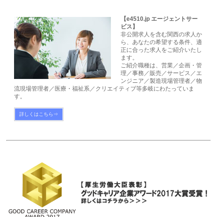
【e4510.jp エージェントサー
ビス】
非公開求人を含む関西の求人か
ら、あなたの希望する条件、適
正に合った求人をご紹介いたし
ます。
ご紹介職種は、営業／企画・管
理／事務／販売／サービス／エ
ンジニア／製造現場管理者／物
流現場管理者／医療・福祉系／クリエイティブ等多岐にわたっていま
す。
詳しくはこちら⇒