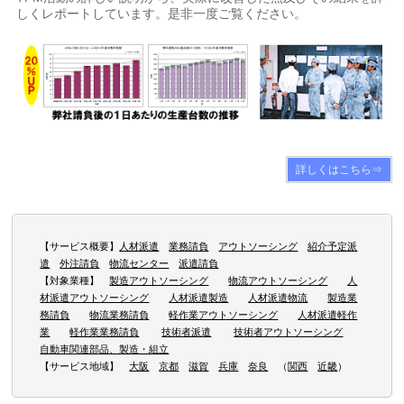
しくレポートしています。是非一度ご覧ください。
詳しくはこちら⇒
【サービス概要】
人材派遣
業務請負
アウトソーシング
紹介予定派
遣
外注請負
物流センター
派遣請負
【対象業種】
製造アウトソーシング
物流アウトソーシング
人
材派遣アウトソーシング
人材派遣製造
人材派遣物流
製造業
務請負
物流業務請負
軽作業アウトソーシング
人材派遣軽作
業
軽作業業務請負
技術者派遣
技術者アウトソーシング
自動車関連部品、製造・組立
【サービス地域】
大阪
京都
滋賀
兵庫
奈良
（
関西
近畿
）