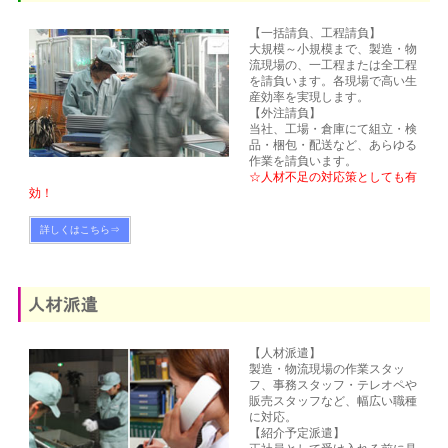
【一括請負、工程請負】
大規模～小規模まで、製造・物
流現場の、一工程または全工程
を請負います。各現場で高い生
産効率を実現します。
【外注請負】
当社、工場・倉庫にて組立・検
品・梱包・配送など、あらゆる
作業を請負います。
☆人材不足の対応策としても有
効！
詳しくはこちら⇒
【人材派遣】
製造・物流現場の作業スタッ
フ、事務スタッフ・テレオペや
販売スタッフなど、幅広い職種
に対応。
【紹介予定派遣】