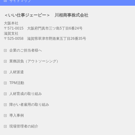
サイトマップ
＜いい仕事ジェーピー＞ 川相商事株式会社
大阪本社
〒571-0015 大阪府門真市三ツ島5丁目6番24号
滋賀支社
〒525-0058 滋賀県草津市野路東五丁目26番35号
企業のご担当者様へ
業務請負（アウトソーシング）
人材派遣
TPM活動
人材育成の取り組み
障がい者雇用の取り組み
導入事例
現場管理者の紹介