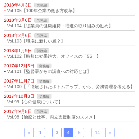
2018年4月3日
労務編
Vol.105【100年企業の働き方改革】
2018年3月6日
労務編
Vol.104【従業員の健康維持・増進の取り組みの勧め】
2018年2月6日
労務編
Vol.103【職場に新しい風？】
2018年1月9日
労務編
Vol.102【時短に効果絶大、オフィスの「5S」】
2017年12月5日
労務編
Vol.101【監督署からの調査への対応とは】
2017年11月7日
労務編
Vol.100【「徹底されたボトムアップ」から、労務管理を考える】
2017年10月3日
労務編
Vol.99【心の健康について】
2017年9月5日
労務編
Vol.98【治療と仕事、両立支援制度のススメ】
«
1
…
3
4
5
…
14
»